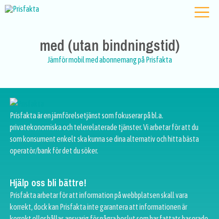
med (utan bindningstid)
Jämför mobil med abonnemang på Prisfakta
Prisfakta är en jämförelsetjänst som fokuserar på bl.a.
privatekonomiska och telerelaterade tjänster. Vi arbetar för att du
som konsument enkelt ska kunna se dina alternativ och hitta bästa
operatör/bank för det du söker.
Hjälp oss bli bättre!
Prisfakta arbetar för att information på webbplatsen skall vara
korrekt, dock kan Prisfakta inte garantera att informationen är
korrekt eller hållas ansvarig för några beslut som har fattats baserade