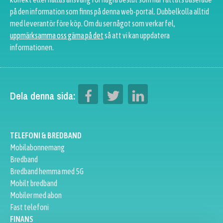
på den information som finns på denna web-portal. Dubbelkolla alltid
med leverantör före köp. Om du ser något som verkar fel,
uppmärksamma oss gärna på det
så att vi kan uppdatera
informationen.
Dela denna sida:
TELEFONI & BREDBAND
Mobilabonnemang
Bredband
Bredband hemma med 5G
Mobilt bredband
Mobiler med abon
Fast telefoni
FINANS