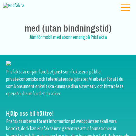
med (utan bindningstid)
Jämför mobil med abonnemang på Prisfakta
Prisfakta är en jämförelsetjänst som fokuserar på bl.a.
privatekonomiska och telerelaterade tjänster. Vi arbetar för att du
som konsument enkelt ska kunna se dina alternativ och hitta bästa
operatör/bank för det du söker.
Hjälp oss bli bättre!
Prisfakta arbetar för att information på webbplatsen skall vara
korrekt, dock kan Prisfakta inte garantera att informationen är
korrekt eller hållas ansvarig för några beslut som har fattats baserade