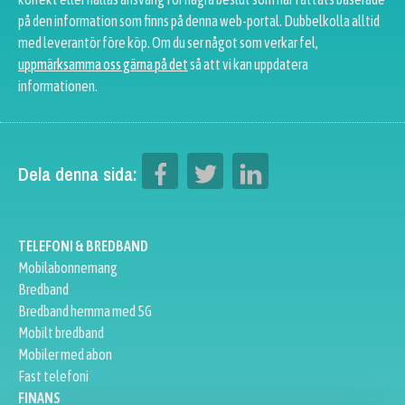
på den information som finns på denna web-portal. Dubbelkolla alltid
med leverantör före köp. Om du ser något som verkar fel,
uppmärksamma oss gärna på det
så att vi kan uppdatera
informationen.
Dela denna sida:
TELEFONI & BREDBAND
Mobilabonnemang
Bredband
Bredband hemma med 5G
Mobilt bredband
Mobiler med abon
Fast telefoni
FINANS