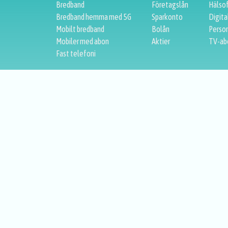
Bredband
Företagslån
Hälso
Bredband hemma med 5G
Sparkonto
Digita
Mobilt bredband
Bolån
Person
Mobiler med abon
Aktier
TV-ab
Fast telefoni