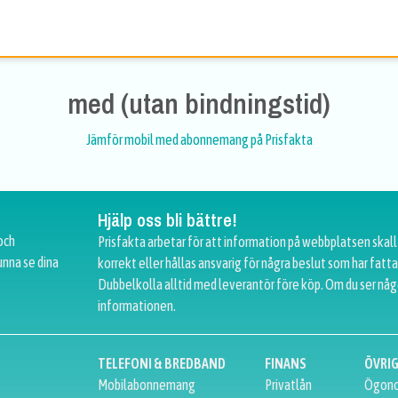
med (utan bindningstid)
Jämför mobil med abonnemang på Prisfakta
Hjälp oss bli bättre!
och
Prisfakta arbetar för att information på webbplatsen skall
unna se dina
korrekt eller hållas ansvarig för några beslut som har fat
Dubbelkolla alltid med leverantör före köp. Om du ser någ
informationen.
TELEFONI & BREDBAND
FINANS
ÖVRI
Mobilabonnemang
Privatlån
Ögono