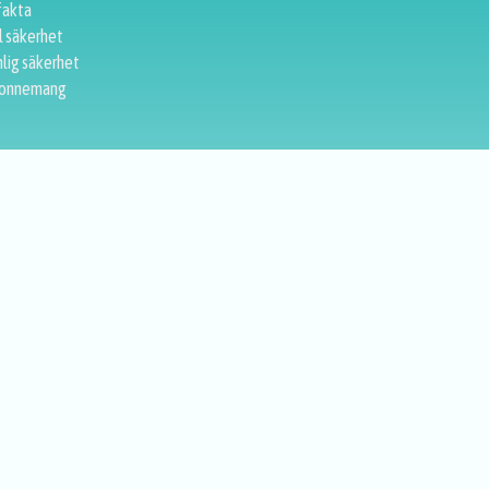
fakta
l säkerhet
lig säkerhet
onnemang