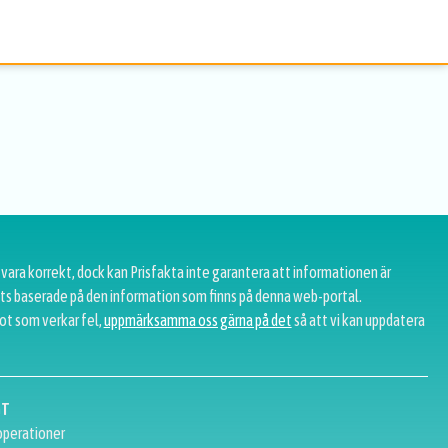
 vara korrekt, dock kan Prisfakta inte garantera att informationen är
tats baserade på den information som finns på denna web-portal.
ot som verkar fel,
uppmärksamma oss gärna på det
så att vi kan uppdatera
GT
perationer