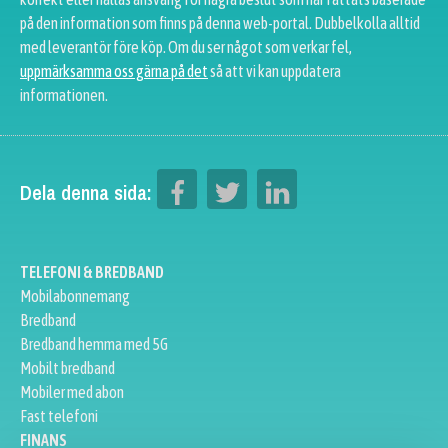
på den information som finns på denna web-portal. Dubbelkolla alltid
med leverantör före köp. Om du ser något som verkar fel,
uppmärksamma oss gärna på det
så att vi kan uppdatera
informationen.
Dela denna sida:
TELEFONI & BREDBAND
Mobilabonnemang
Bredband
Bredband hemma med 5G
Mobilt bredband
Mobiler med abon
Fast telefoni
FINANS