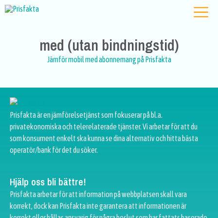
med (utan bindningstid)
Jämför mobil med abonnemang på Prisfakta
Prisfakta är en jämförelsetjänst som fokuserar på bl.a.
privatekonomiska och telerelaterade tjänster. Vi arbetar för att du
som konsument enkelt ska kunna se dina alternativ och hitta bästa
operatör/bank för det du söker.
Hjälp oss bli bättre!
Prisfakta arbetar för att information på webbplatsen skall vara
korrekt, dock kan Prisfakta inte garantera att informationen är
korrekt eller hållas ansvarig för några beslut som har fattats baserade