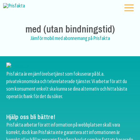
med (utan bindningstid)
Jämför mobil med abonnemang på Prisfakta
Prisfakta är en jämförelsetjänst som fokuserar på bl.a.
privatekonomiska och telerelaterade tjänster. Vi arbetar för att du
som konsument enkelt ska kunna se dina alternativ och hitta bästa
operatör/bank för det du söker.
Hjälp oss bli bättre!
Prisfakta arbetar för att information på webbplatsen skall vara
korrekt, dock kan Prisfakta inte garantera att informationen är
korrekt eller hållas ansvarig för några beslut som har fattats baserade