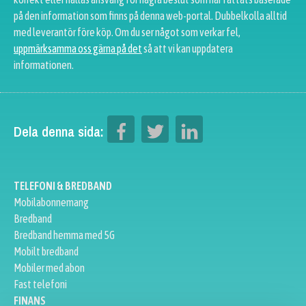
på den information som finns på denna web-portal. Dubbelkolla alltid
med leverantör före köp. Om du ser något som verkar fel,
uppmärksamma oss gärna på det
så att vi kan uppdatera
informationen.
Dela denna sida:
TELEFONI & BREDBAND
Mobilabonnemang
Bredband
Bredband hemma med 5G
Mobilt bredband
Mobiler med abon
Fast telefoni
FINANS