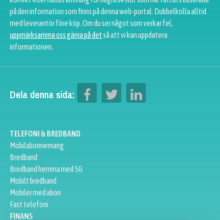
på den information som finns på denna web-portal. Dubbelkolla alltid
med leverantör före köp. Om du ser något som verkar fel,
uppmärksamma oss gärna på det
så att vi kan uppdatera
informationen.
Dela denna sida:
TELEFONI & BREDBAND
Mobilabonnemang
Bredband
Bredband hemma med 5G
Mobilt bredband
Mobiler med abon
Fast telefoni
FINANS