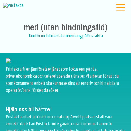
med (utan bindningstid)
Jämför mobil med abonnemang på Prisfakta
Prisfakta är en jämförelsetjänst som fokuserar på bl.a.
privatekonomiska och telerelaterade tjänster. Vi arbetar för att du
som konsument enkelt ska kunna se dina alternativ och hitta bästa
operatör/bank för det du söker.
Hjälp oss bli bättre!
Prisfakta arbetar för att information på webbplatsen skall vara
korrekt, dock kan Prisfakta inte garantera att informationen är
korrekt eller hållas ansvarig för några beslut som har fattats baserade