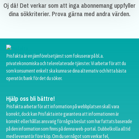
Oj då! Det verkar som att inga abonnemang uppfyller
dina sökkriterier. Prova gärna med andra värden.
Prisfakta är en jämförelsetjänst som fokuserar på bl.a.
privatekonomiska och telerelaterade tjänster. Vi arbetar för att du
som konsument enkelt ska kunna se dina alternativ och hitta bästa
operatör/bank för det du söker.
Hjälp oss bli bättre!
Prisfakta arbetar för att information på webbplatsen skall vara
korrekt, dock kan Prisfakta inte garantera att informationen är
korrekt eller hållas ansvarig för några beslut som har fattats baserade
på den information som finns på denna web-portal. Dubbelkolla alltid
med leverantör före köp. Om du ser något som verkar fel,