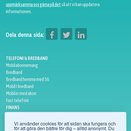
uppmärksamma oss gärna på det
så att vi kan uppdatera
informationen.
Dela denna sida:
TELEFONI & BREDBAND
Mobilabonnemang
Bredband
Bredband hemma med 5G
Mobilt bredband
Mobiler med abon
Fast telefoni
FINANS
Privatlån
Företagslån
Vi använder cookies för att sidan ska fungera och
för att göra den bättre för dig – alltid anonymt. Du
Sparkonto