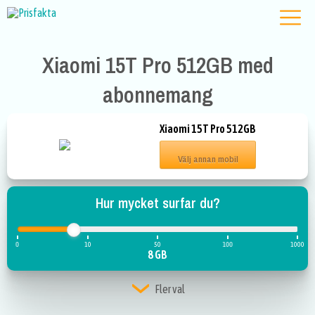
Xiaomi 15T Pro 512GB med
abonnemang
Xiaomi 15T Pro 512GB
Välj annan mobil
Hur mycket surfar du?
0
10
50
100
1000
8 GB
Fler val