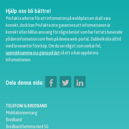
Hjälp oss bli bättre!
Prisfakta arbetar för att information på webbplatsen skall vara
korrekt, dock kan Prisfakta inte garantera att informationen är
korrekt eller hållas ansvarig för några beslut som har fattats baserade
på den information som finns på denna web-portal. Dubbelkolla alltid
med leverantör före köp. Om du ser något som verkar fel,
uppmärksamma oss gärna på det
så att vi kan uppdatera
informationen.
Dela denna sida:
TELEFONI & BREDBAND
Mobilabonnemang
Bredband
Bredband hemma med 5G