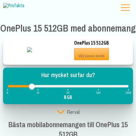
OnePlus 15 512GB med abonnemang
OnePlus 15 512GB
Välj annan mobil
Hur mycket surfar du?
0
10
50
100
1000
8 GB
Fler val
Bästa mobilabonnemangen till OnePlus 15
512GB