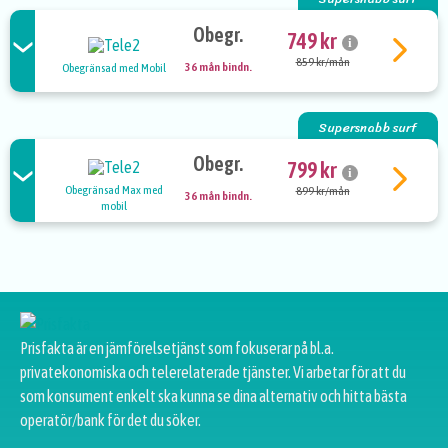
Obegr.
749 kr
i
859 kr/mån
36 mån bindn.
Obegränsad med Mobil
Supersnabb surf
Obegr.
799 kr
i
Obegränsad Max med
899 kr/mån
36 mån bindn.
mobil
Prisfakta är en jämförelsetjänst som fokuserar på bl.a.
privatekonomiska och telerelaterade tjänster. Vi arbetar för att du
som konsument enkelt ska kunna se dina alternativ och hitta bästa
operatör/bank för det du söker.