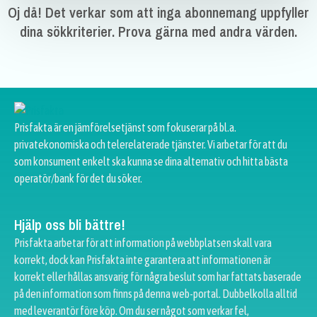
Oj då! Det verkar som att inga abonnemang uppfyller
dina sökkriterier. Prova gärna med andra värden.
Prisfakta är en jämförelsetjänst som fokuserar på bl.a.
privatekonomiska och telerelaterade tjänster. Vi arbetar för att du
som konsument enkelt ska kunna se dina alternativ och hitta bästa
operatör/bank för det du söker.
Hjälp oss bli bättre!
Prisfakta arbetar för att information på webbplatsen skall vara
korrekt, dock kan Prisfakta inte garantera att informationen är
korrekt eller hållas ansvarig för några beslut som har fattats baserade
på den information som finns på denna web-portal. Dubbelkolla alltid
med leverantör före köp. Om du ser något som verkar fel,