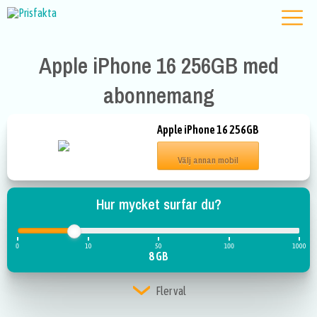
Apple iPhone 16 256GB med
abonnemang
Apple iPhone 16 256GB
Välj annan mobil
Hur mycket surfar du?
0
10
50
100
1000
8 GB
Fler val