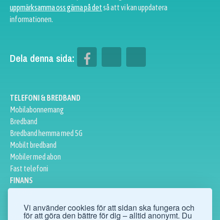
uppmärksamma oss gärna på det
så att vi kan uppdatera
informationen.
Dela denna sida:
TELEFONI & BREDBAND
Mobilabonnemang
Bredband
Bredband hemma med 5G
Mobilt bredband
Mobiler med abon
Fast telefoni
FINANS
Privatlån
Företagslån
Vi använder cookies för att sidan ska fungera och
för att göra den bättre för dig – alltid anonymt. Du
Sparkonto