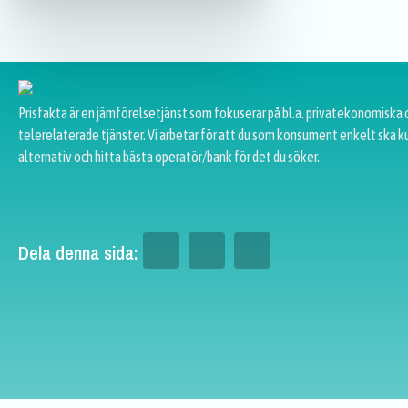
Prisfakta är en jämförelsetjänst som fokuserar på bl.a. privatekonomiska 
telerelaterade tjänster. Vi arbetar för att du som konsument enkelt ska k
alternativ och hitta bästa operatör/bank för det du söker.
Dela denna sida: