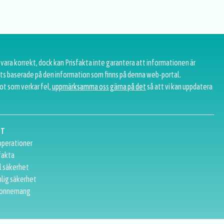
 vara korrekt, dock kan Prisfakta inte garantera att informationen är
tats baserade på den information som finns på denna web-portal.
ot som verkar fel,
uppmärksamma oss gärna på det
så att vi kan uppdatera
GT
perationer
fakta
l säkerhet
lig säkerhet
onnemang