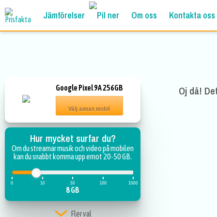
Jämförelser
Om oss
Kontakta oss
Google Pixel 9A 256GB
Oj då! De
Välj annan mobil
Hur mycket surfar du?
Om du streamar musik och video på mobilen
kan du snabbt komma upp emot 20-50 GB.
0
10
50
100
1000
8 GB
Fler val