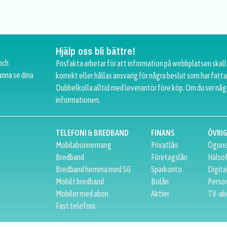
Hjälp oss bli bättre!
och
Prisfakta arbetar för att information på webbplatsen skall
unna se dina
korrekt eller hållas ansvarig för några beslut som har fat
Dubbelkolla alltid med leverantör före köp. Om du ser någ
informationen.
TELEFONI & BREDBAND
FINANS
ÖVRI
Mobilabonnemang
Privatlån
Ögono
Bredband
Företagslån
Hälso
Bredband hemma med 5G
Sparkonto
Digita
Mobilt bredband
Bolån
Person
Mobiler med abon
Aktier
TV-ab
Fast telefoni